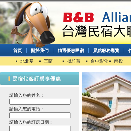
首頁
關於我們
精選優惠民宿
景點服務導覽
北北基
宜蘭
桃竹苗
台中彰化
南投
請輸入您的姓名：
請輸入您的電話：
請輸入您的訂房日期：