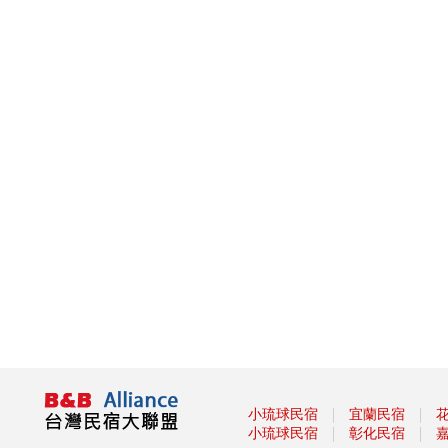
Taiwan PASS台鐵版花蓮振興方
案 2人同行1人免費 7/1開賣
振興花蓮旅遊住宿補助來囉！趕
快來申請吧
盡孝心遊小琉球放鬆之旅活動開
跑啦
2021宜蘭綠色綠色博覽會
龜山島3/1日開島！每天開放
1800名遊客登島、百人攻頂
111
§ 安心遊2.0住宿進擊券 §
2020龍岡米干節
「2020旗津黑沙玩藝節」在眾
人引頸期盼下，將於9月27日
(日)至10月11日(日)正式登場！
2020我是登山王‧大坑生態尋寶
趣
｜
｜
小琉球民宿
宜蘭民宿
2020關子嶺溫泉美食節
｜
｜
小琉球民宿
彰化民宿