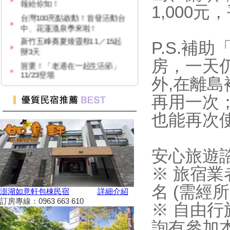
1,000
台灣100亮點啟動！首發活動台
中、花蓮溫泉季來啦！
新竹五峰賽夏矮靈祭11／15起
P.S.補
辦3天
苗栗！「老適在一起生活節」
房，一天仍
11/23登場
外,在離
2024 草嶺古道芒花季！
高雄隱藏版夜市！５０元玩到
再用一次
飽！
也能再次
台中「隱藏幽靈夜市」！20年才
能逛1次
台灣百大景點推薦，集章還有限
安心旅遊諮詢
量小禮物可以拿
嘉義夢幻熱點「蓋婭莊園」免門
※ 旅宿業
票、「佐登妮絲」城堡優惠價一
次看
名 (需經
澎湖如意軒包棟民宿
詳細介紹
新竹市「觀光巴士—舊城巡禮
訂房專線：0963 663 610
※ 自由行
線」加碼解謎探險活動！
詢有參加
花蓮旅遊補助再擴大！