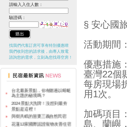
請輸入入住人數：
驗證碼：
§ 安心國
活動期間：
找我們代客訂房可享有特別優惠唷
我們收到您的請求後，由專人致電
諮詢您的需求，立刻為您找尋空房！
優惠措施
臺灣22
台灣觀光多選擇！兩人同行一人
免費！
每房現場折
台北最新景點，你有聽過以蜻蜓
用1次。
為主題的秘境嗎？
2024景點大洗牌！沒想到最夯
景點是這裡！
加碼項目
與樹共眠的苗栗三義自然民宿
花蓮12家國際認證寵物友善住宿
島、蘭嶼
報給你知！