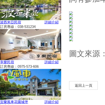
2024彰化田尾「Open Garden同
樂會」限時舉辦
科教館《史前巨獸泰坦恐龍展》
將展出37公尺長巨大恐龍 即日
波西米亞民宿
詳細介紹
起預售、12/19震撼登場
訂房專線：038-531234
2024全民運動會在屏東！10/26
開幕
2024新北耶誕城11／15正式開
城！魔法主題等你來發掘
苗栗私房景點推薦，懶人免裝備
圖文來源
享受百萬夜景
天涼就該泡湯！溫泉季開跑 雙
享樂民宿
詳細介紹
人入住北投老爺酒店下殺1.5折
訂房專線：0975-573-606
彰化最新隱藏版景點，盡收大台
中落日美景！
新竹首屆「新竹啤酒派對」於
返回上一頁
10/12、10/13舉辦！
2024金門國際海洋藝術季～
10/04~2/28為期5個月
宜蘭風車花園城堡
詳細介紹
嘉義熱門景點推薦！前10大排名