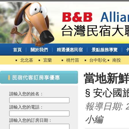
首頁
關於我們
精選優惠民宿
景點服務導覽
北北基
宜蘭
桃竹苗
台中彰化
南投
當地新
§ 安心國
請輸入您的姓名：
報導日期: 20
請輸入您的電話：
小編
請輸入您的訂房日期：