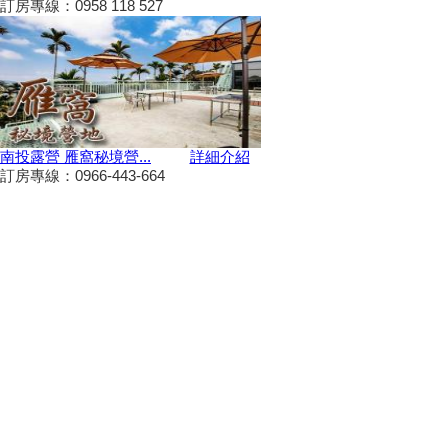
訂房專線：0958 118 527
景點你去過了嗎？
2024台南關子嶺溫泉美食節開
始啦！9/21~10/20
韭菜花季，各地賞花地點一次
看！
台東！「振興震後獎勵旅遊個別
南投露營 雁窩秘境營...
詳細介紹
旅客住宿優惠案」補助平日住宿
訂房專線：0966-443-664
每晚最高1000元至１１月底
桃園最新地景藝術節，巨大的烏
龜、空中的魚、時光回溯的眷村
生活！
新竹假日觀光巴士2024/09/11日
正式啟動！
2024屏東迎王時間出來啦！迎
王資訊大整理
花蓮觀光亮點專車！只要850元
帶你去旅遊！共有三條路線可供
選擇，快來花蓮渡假吧！
夏夜晚風吹來想找個漂亮的地方
散步嗎?新完工步道已為您開放!