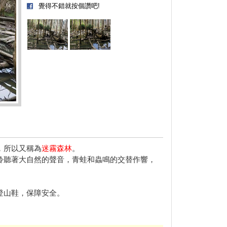
覺得不錯就按個讚吧!
，所以又稱為
迷霧森林
。
聆聽著大自然的聲音，青蛙和蟲鳴的交替作響，
登山鞋，保障安全。