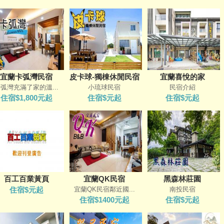
宜蘭卡弧灣民宿
皮卡球-獨棟休閒民宿
宜蘭喜悅的家
弧灣充滿了家的溫...
小琉球民宿
民宿介紹
住宿$1,800元起
住宿$元起
住宿$元起
百工百業黃頁
宜蘭QK民宿
黑森林莊園
住宿$元起
宜蘭QK民宿鄰近國...
南投民宿
住宿$1400元起
住宿$元起