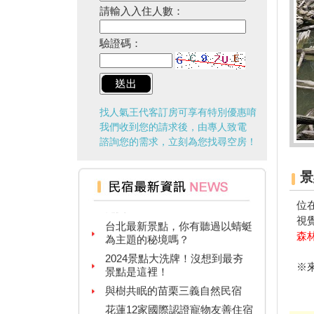
請輸入入住人數：
驗證碼：
找人氣王代客訂房可享有特別優惠唷
我們收到您的請求後，由專人致電
諮詢您的需求，立刻為您找尋空房！
景
台灣觀光多選擇！兩人同行一人
免費！
位
台北最新景點，你有聽過以蜻蜓
視
為主題的秘境嗎？
森
2024景點大洗牌！沒想到最夯
景點是這裡！
※
與樹共眠的苗栗三義自然民宿
花蓮12家國際認證寵物友善住宿
報給你知！