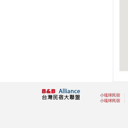
Taiwan PASS台鐵版花蓮振興方
案 2人同行1人免費 7/1開賣
振興花蓮旅遊住宿補助來囉！趕
快來申請吧
盡孝心遊小琉球放鬆之旅活動開
跑啦
2021宜蘭綠色綠色博覽會
龜山島3/1日開島！每天開放
1800名遊客登島、百人攻頂
111
§ 安心遊2.0住宿進擊券 §
2020龍岡米干節
「2020旗津黑沙玩藝節」在眾
人引頸期盼下，將於9月27日
｜
小琉球民宿
(日)至10月11日(日)正式登場！
｜
小琉球民宿
2020我是登山王‧大坑生態尋寶
趣
2020關子嶺溫泉美食節