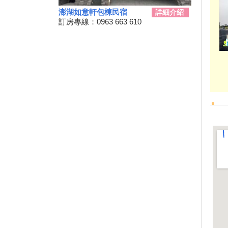
景點你去過了嗎？
澎湖如意軒包棟民宿
詳細介紹
訂房專線：0963 663 610
2024台南關子嶺溫泉美食節開
始啦！9/21~10/20
韭菜花季，各地賞花地點一次
看！
台東！「振興震後獎勵旅遊個別
旅客住宿優惠案」補助平日住宿
每晚最高1000元至１１月底
桃園最新地景藝術節，巨大的烏
龜、空中的魚、時光回溯的眷村
生活！
新竹假日觀光巴士2024/09/11日
正式啟動！
2024屏東迎王時間出來啦！迎
王資訊大整理
花蓮觀光亮點專車！只要850元
帶你去旅遊！共有三條路線可供
選擇，快來花蓮渡假吧！
夏夜晚風吹來想找個漂亮的地方
散步嗎?新完工步道已為您開放!