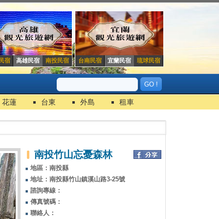
民宿
高雄民宿
南投民宿
台南民宿
宜蘭民宿
琉球民宿
花蓮
台東
外島
租車
南投竹山忘憂森林
地區：南投縣
地址：南投縣竹山鎮溪山路3-25號
諮詢專線：
傳真號碼：
聯絡人：