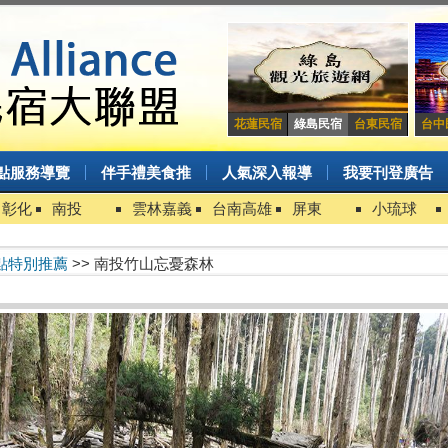
花蓮民宿
綠島民宿
台東民宿
台中
點服務導覽
伴手禮美食推
人氣深入報導
我要刊登廣告
中彰化
南投
雲林嘉義
台南高雄
屏東
小琉球
點特別推薦
>> 南投竹山忘憂森林