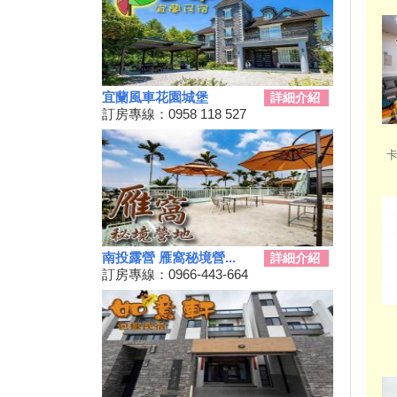
2024彰化田尾「Open Garden同
樂會」限時舉辦
科教館《史前巨獸泰坦恐龍展》
將展出37公尺長巨大恐龍 即日
起預售、12/19震撼登場
宜蘭風車花園城堡
詳細介紹
2024全民運動會在屏東！10/26
訂房專線：0958 118 527
開幕
2024新北耶誕城11／15正式開
卡
城！魔法主題等你來發掘
苗栗私房景點推薦，懶人免裝備
享受百萬夜景
天涼就該泡湯！溫泉季開跑 雙
人入住北投老爺酒店下殺1.5折
南投露營 雁窩秘境營...
詳細介紹
彰化最新隱藏版景點，盡收大台
訂房專線：0966-443-664
中落日美景！
新竹首屆「新竹啤酒派對」於
10/12、10/13舉辦！
2024金門國際海洋藝術季～
10/04~2/28為期5個月
嘉義熱門景點推薦！前10大排名