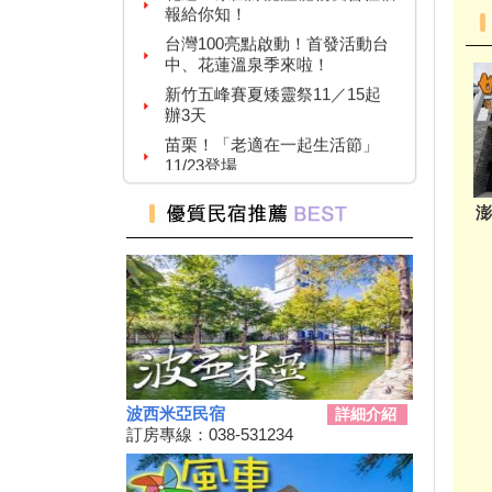
台灣100亮點啟動！首發活動台
中、花蓮溫泉季來啦！
新竹五峰賽夏矮靈祭11／15起
辦3天
苗栗！「老適在一起生活節」
11/23登場
2024 草嶺古道芒花季！
高雄隱藏版夜市！５０元玩到
澎
飽！
台中「隱藏幽靈夜市」！20年才
能逛1次
台灣百大景點推薦，集章還有限
量小禮物可以拿
嘉義夢幻熱點「蓋婭莊園」免門
票、「佐登妮絲」城堡優惠價一
次看
波西米亞民宿
詳細介紹
新竹市「觀光巴士—舊城巡禮
訂房專線：038-531234
線」加碼解謎探險活動！
花蓮旅遊補助再擴大！