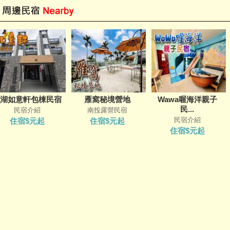
湖如意軒包棟民宿
雁窩秘境營地
Wawa喔海洋親子
民...
民宿介紹
南投露營民宿
民宿介紹
住宿$元起
住宿$元起
住宿$元起