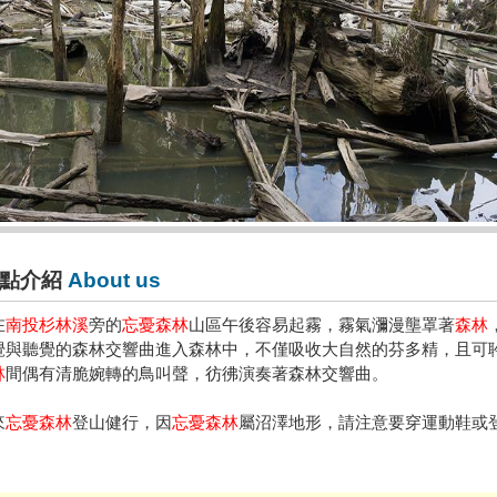
點介紹
About us
在
南投杉林溪
旁的
忘憂森林
山區午後容易起霧，霧氣瀰漫壟罩著
森林
覺與聽覺的森林交響曲進入森林中，不僅吸收大自然的芬多精，且可
林
間偶有清脆婉轉的鳥叫聲，彷彿演奏著森林交響曲。
來
忘憂森林
登山健行，因
忘憂森林
屬沼澤地形，請注意要穿運動鞋或