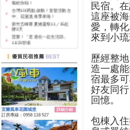
民宿。在
台灣100亮點啟動！首發活動台
中、花蓮溫泉季來啦！
這座被海
新竹五峰賽夏矮靈祭11／15起
愛，轉化
辦3天
苗栗！「老適在一起生活節」
來到小琉
11/23登場
2024 草嶺古道芒花季！
高雄隱藏版夜市！５０元玩到
歷經整地
飽！
造一處能
台中「隱藏幽靈夜市」！20年才
能逛1次
宿最多可
台灣百大景點推薦，集章還有限
量小禮物可以拿
好友同行
嘉義夢幻熱點「蓋婭莊園」免門
回憶。
票、「佐登妮絲」城堡優惠價一
次看
宜蘭風車花園城堡
詳細介紹
新竹市「觀光巴士—舊城巡禮
訂房專線：0958 118 527
包棟入住
線」加碼解謎探險活動！
花蓮旅遊補助再擴大！