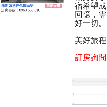
宿希望成
景點你去過了嗎？
澎湖如意軒包棟民宿
詳細介紹
訂房專線：0963 663 610
2024台南關子嶺溫泉美食節開
回憶，需
始啦！9/21~10/20
好一切。
韭菜花季，各地賞花地點一次
看！
台東！「振興震後獎勵旅遊個別
旅客住宿優惠案」補助平日住宿
美好旅程
每晚最高1000元至１１月底
桃園最新地景藝術節，巨大的烏
龜、空中的魚、時光回溯的眷村
訂房詢問專線
生活！
新竹假日觀光巴士2024/09/11日
正式啟動！
2024屏東迎王時間出來啦！迎
王資訊大整理
花蓮觀光亮點專車！只要850元
帶你去旅遊！共有三條路線可供
選擇，快來花蓮渡假吧！
夏夜晚風吹來想找個漂亮的地方
散步嗎?新完工步道已為您開放!