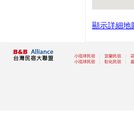
紙本「藝FUN券」
「2020澎湖國際風箏節」9月與
約您沙灘FUN風
白沙灣沙灘生活節登場 泡泡足
顯示詳細地
球浪人音樂會 APP挑戰實境解
謎拿好禮
2020大鵬灣帆船生活節
全台避暑森呼吸攻略 含「全台
｜
｜
五大森林避暑勝地」
小琉球民宿
宜蘭民宿
｜
｜
小琉球民宿
彰化民宿
台灣觀巴遊2人同行1人免費 參
山送台灣LV
暑假必衝！ 全台「七月活動懶
人包」 澎湖花火節、熱氣球嘉
年華充滿活力
2019擴大國旅秋冬夜市抵用卷
優惠活動
2019擴大國旅秋冬住宿優惠活
動
高雄愛河水漾嘉年華
單車騎遊聽風看海，體驗台灣燈