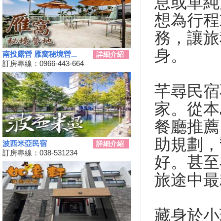
息或單純
2024彰化田尾「Open Garden同
想為行程
樂會」限時舉辦
科教館《史前巨獸泰坦恐龍展》
務，讓旅
將展出37公尺長巨大恐龍 即日
起預售、12/19震撼登場
身。
南投露營 雁窩秘境營...
詳細介紹
2024全民運動會在屏東！10/26
訂房專線：0966-443-664
開幕
2024新北耶誕城11／15正式開
芊尋民宿
城！魔法主題等你來發掘
家。從本
苗栗私房景點推薦，懶人免裝備
享受百萬夜景
餐廳推薦
天涼就該泡湯！溫泉季開跑 雙
人入住北投老爺酒店下殺1.5折
助規劃，
波西米亞民宿
詳細介紹
彰化最新隱藏版景點，盡收大台
訂房專線：038-531234
好。甚至
中落日美景！
新竹首屆「新竹啤酒派對」於
旅途中最
10/12、10/13舉辦！
2024金門國際海洋藝術季～
10/04~2/28為期5個月
藏身於小
嘉義熱門景點推薦！前10大排名