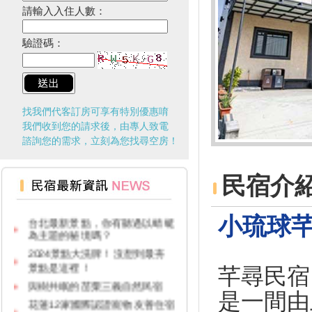
請輸入入住人數：
驗證碼：
找我們代客訂房可享有特別優惠唷
我們收到您的請求後，由專人致電
諮詢您的需求，立刻為您找尋空房！
民宿介
台灣觀光多選擇！兩人同行一人
免費！
台北最新景點，你有聽過以蜻蜓
小琉球
為主題的秘境嗎？
2024景點大洗牌！沒想到最夯
景點是這裡！
芊尋民宿
與樹共眠的苗栗三義自然民宿
花蓮12家國際認證寵物友善住宿
是一間由
報給你知！