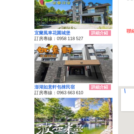
2024彰化田尾「Open Garden同
樂會」限時舉辦
科教館《史前巨獸泰坦恐龍展》
將展出37公尺長巨大恐龍 即日
起預售、12/19震撼登場
聯絡
宜蘭風車花園城堡
詳細介紹
2024全民運動會在屏東！10/26
訂房專線：0958 118 527
開幕
2024新北耶誕城11／15正式開
城！魔法主題等你來發掘
苗栗私房景點推薦，懶人免裝備
享受百萬夜景
天涼就該泡湯！溫泉季開跑 雙
人入住北投老爺酒店下殺1.5折
澎湖如意軒包棟民宿
詳細介紹
彰化最新隱藏版景點，盡收大台
訂房專線：0963 663 610
中落日美景！
新竹首屆「新竹啤酒派對」於
10/12、10/13舉辦！
2024金門國際海洋藝術季～
10/04~2/28為期5個月
嘉義熱門景點推薦！前10大排名