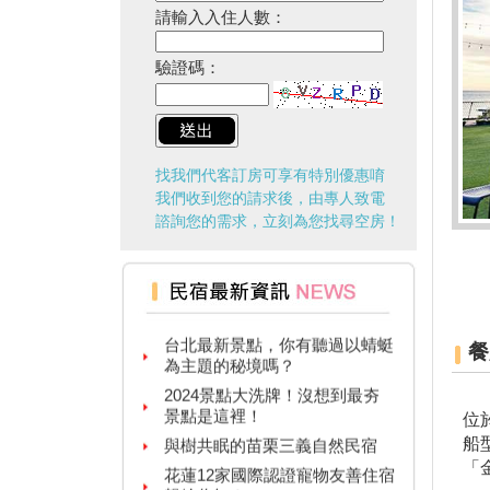
請輸入入住人數：
驗證碼：
找我們代客訂房可享有特別優惠唷
我們收到您的請求後，由專人致電
諮詢您的需求，立刻為您找尋空房！
台灣觀光多選擇！兩人同行一人
免費！
台北最新景點，你有聽過以蜻蜓
為主題的秘境嗎？
餐
2024景點大洗牌！沒想到最夯
景點是這裡！
位
與樹共眠的苗栗三義自然民宿
船
花蓮12家國際認證寵物友善住宿
「
報給你知！