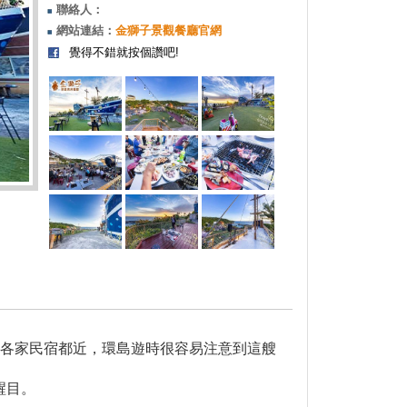
聯絡人：
網站連結：
金獅子景觀餐廳官網
覺得不錯就按個讚吧!
、各家民宿都近，環島遊時很容易注意到這艘
醒目。