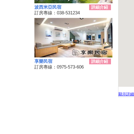
景點你去過了嗎？
波西米亞民宿
詳細介紹
2024台南關子嶺溫泉美食節開
訂房專線：038-531234
始啦！9/21~10/20
韭菜花季，各地賞花地點一次
看！
台東！「振興震後獎勵旅遊個別
旅客住宿優惠案」補助平日住宿
每晚最高1000元至１１月底
桃園最新地景藝術節，巨大的烏
享樂民宿
詳細介紹
龜、空中的魚、時光回溯的眷村
訂房專線：0975-573-606
生活！
新竹假日觀光巴士2024/09/11日
正式啟動！
2024屏東迎王時間出來啦！迎
顯示詳細
王資訊大整理
花蓮觀光亮點專車！只要850元
帶你去旅遊！共有三條路線可供
選擇，快來花蓮渡假吧！
夏夜晚風吹來想找個漂亮的地方
散步嗎?新完工步道已為您開放!