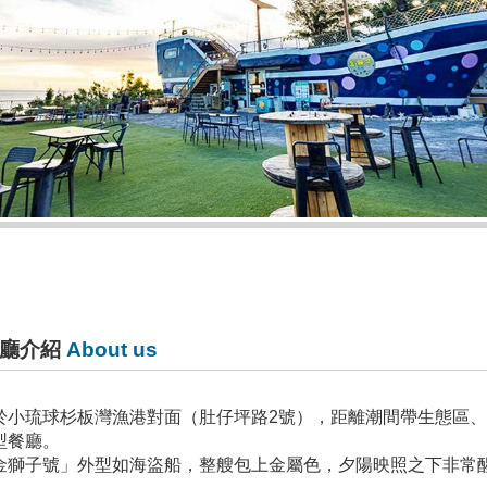
廳介紹
About us
於小琉球杉板灣漁港對面（肚仔坪路2號），距離潮間帶生態區
型餐廳。
金獅子號」外型如海盜船，整艘包上金屬色，夕陽映照之下非常