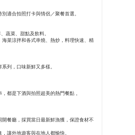
特別適合拍照打卡與情侶／聚餐首選。
海鮮、蔬菜、甜點及飲料。
、海菜涼拌和各式串燒、熱炒，料理快速、精
鮮系列，口味新鮮又多樣。
，都是下酒與拍照超美的熱門餐點 。
同開餐廳，採買當日最新鮮漁獲，保證食材不
進，讓外地遊客與在地人都愉快。