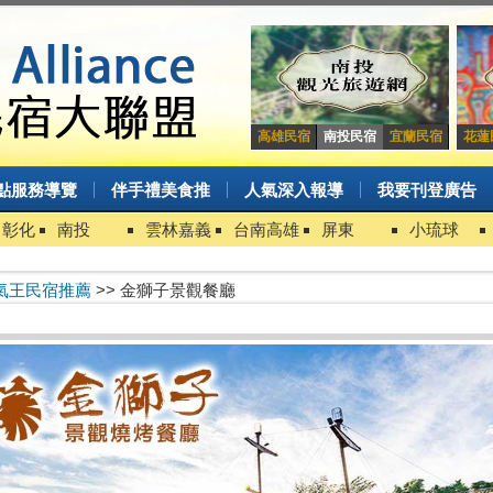
高雄民宿
南投民宿
宜蘭民宿
花蓮
點服務導覽
伴手禮美食推
人氣深入報導
我要刊登廣告
中彰化
南投
雲林嘉義
台南高雄
屏東
小琉球
氣王民宿推薦
>> 金獅子景觀餐廳