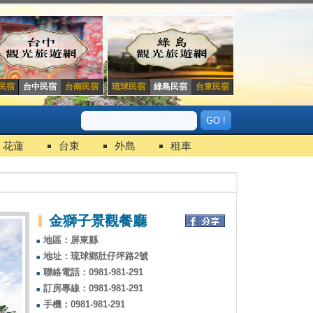
民宿
台中民宿
台南民宿
琉球民宿
綠島民宿
台東民宿
花蓮
台東
外島
租車
金獅子景觀餐廳
地區：屏東縣
地址：琉球鄉肚仔坪路2號
聯絡電話：0981-981-291
訂房專線：0981-981-291
手機：0981-981-291