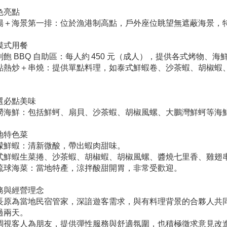
色亮點
陽＋海景第一排：位於漁港制高點，戶外座位眺望無遮蔽海景，
模式用餐
到飽 BBQ 自助區：每人約 450 元（成人），提供各式烤物、
點熱炒＋串燒：提供單點料理，如泰式鮮蝦卷、沙茶蝦、胡椒蝦
。
選必點美味
撈海鮮：包括鮮蚵、扇貝、沙茶蝦、胡椒風螺、大鵬灣鮮蚵等海
地特色菜
檬鮮蝦：清新微酸，帶出蝦肉甜味。
式鮮蝦生菜捲、沙茶蝦、胡椒蝦、胡椒風螺、醬燒七里香、雞翅串
琉球海菜：當地特產，涼拌酸甜開胃，非常受歡迎。
務與經營理念
長原為當地民宿管家，深諳遊客需求，與有料理背景的合夥人共
過兩天。
調視客人為朋友，提供彈性服務與舒適氛圍，也積極徵求意見改