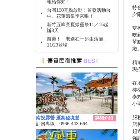
台灣100亮點啟動！首發活動台
特
中、花蓮溫泉季來啦！
夕
新竹五峰賽夏矮靈祭11／15起
辦3天
雙
苗栗！「老適在一起生活節」
吃
11/23登場
單
2024 草嶺古道芒花季！
緻
高雄隱藏版夜市！５０元玩到
飽！
精
現
台中「隱藏幽靈夜市」！20年才
能逛1次
在
台灣百大景點推薦，集章還有限
檸
量小禮物可以拿
泰
嘉義夢幻熱點「蓋婭莊園」免門
小
票、「佐登妮絲」城堡優惠價一
次看
服
南投露營 雁窩秘境營...
詳細介紹
新竹市「觀光巴士—舊城巡禮
訂房專線：0966-443-664
店
線」加碼解謎探險活動！
超
花蓮旅遊補助再擴大！
強